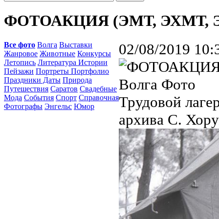
ФОТОАКЦИЯ (ЭМТ, ЭХМТ, ЭП
Все фото
Волга
Выставки
02/08/2019 10:
Жанровое
Животные
Конкурсы
Летопись
Литература Истории
Пейзажи
Портреты Портфолио
Праздники Даты
Природа
Путешествия
Саратов
Свадебные
Мода
События
Спорт
Справочная
Трудовой лагер
Фотографы
Энгельс
Юмор
архива С. Хору