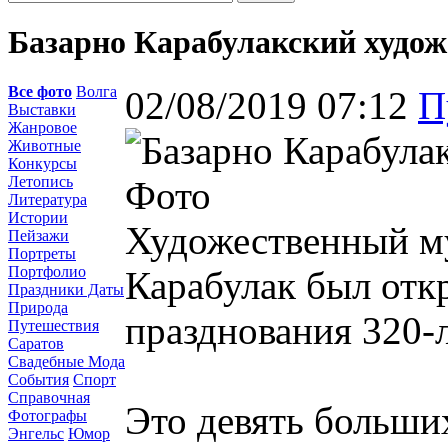
Базарно Карабулакский худож
Все фото
Волга
02/08/2019 07:12
П
Выставки
Жанровое
Животные
Конкурсы
Летопись
Литература
Истории
Художественный му
Пейзажи
Портреты
Портфолио
Карабулак был откр
Праздники Даты
Природа
празднования 320-л
Путешествия
Саратов
Свадебные Мода
События
Спорт
Справочная
Это девять больших
Фотографы
Энгельс
Юмор