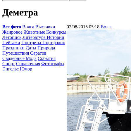
Деметра
Все фото
Волга
Выставки
02/08/2015 05:18
Волга
Жанровое
Животные
Конкурсы
Летопись
Литература Истории
Пейзажи
Портреты Портфолио
Праздники Даты
Природа
Путешествия
Саратов
Свадебные Мода
События
Спорт
Справочная
Фотографы
Энгельс
Юмор