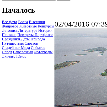
Началось
Все фото
Волга
Выставки
02/04/2016 07:3
Жанровое
Животные
Конкурсы
Летопись
Литература Истории
Пейзажи
Портреты Портфолио
Праздники Даты
Природа
Путешествия
Саратов
Свадебные Мода
События
Спорт
Справочная
Фотографы
Энгельс
Юмор