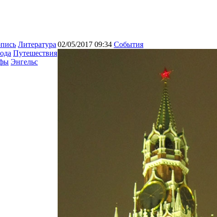
опись
Литература
02/05/2017 09:34
События
ода
Путешествия
афы
Энгельс