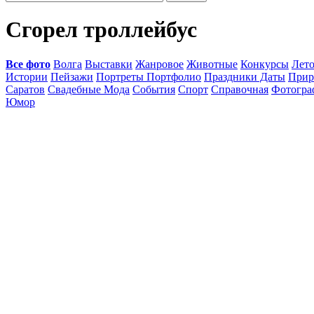
Сгорел троллейбус
Все фото
Волга
Выставки
Жанровое
Животные
Конкурсы
Лет
Истории
Пейзажи
Портреты Портфолио
Праздники Даты
Прир
Саратов
Свадебные Мода
События
Спорт
Справочная
Фотогр
Юмор