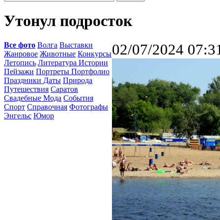
Утонул подросток
Все фото
Волга
Выставки
02/07/2024 07:3
Жанровое
Животные
Конкурсы
Летопись
Литература Истории
Пейзажи
Портреты Портфолио
Праздники Даты
Природа
Путешествия
Саратов
Свадебные Мода
События
Спорт
Справочная
Фотографы
Энгельс
Юмор