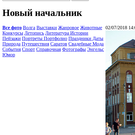
Новый начальник
Все фото
Волга
Выставки
Жанровое
Животные
02/07/2018 14:
Конкурсы
Летопись
Литература Истории
Пейзажи
Портреты Портфолио
Праздники Даты
Природа
Путешествия
Саратов
Свадебные Мода
События
Спорт
Справочная
Фотографы
Энгельс
Юмор