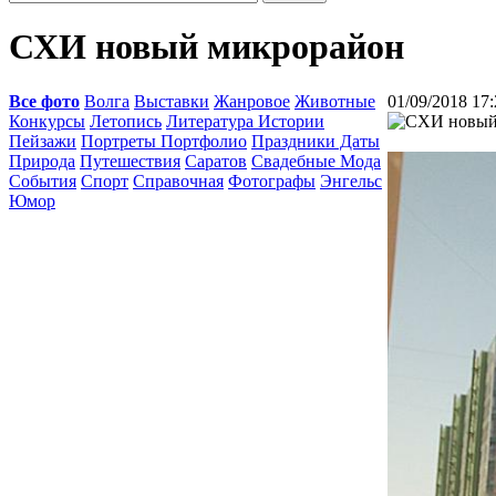
СХИ новый микрорайон
Все фото
Волга
Выставки
Жанровое
Животные
01/09/2018 17:
Конкурсы
Летопись
Литература Истории
Пейзажи
Портреты Портфолио
Праздники Даты
Природа
Путешествия
Саратов
Свадебные Мода
События
Спорт
Справочная
Фотографы
Энгельс
Юмор