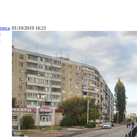
опись
01/10/2019 16:21
и
я