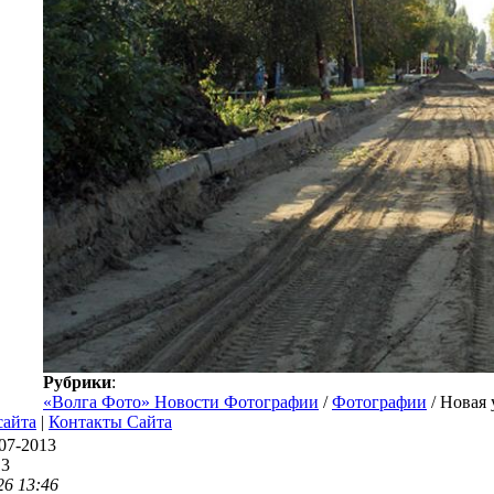
Рубрики
:
«Волга Фото» Новости Фотографии
/
Фотографии
/ Новая
сайта
|
Контакты Сайта
07-2013
13
26 13:46