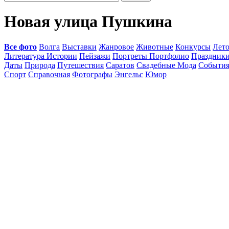
Новая улица Пушкина
Все фото
Волга
Выставки
Жанровое
Животные
Конкурсы
Лет
Литература Истории
Пейзажи
Портреты Портфолио
Праздник
Даты
Природа
Путешествия
Саратов
Свадебные Мода
Событи
Спорт
Справочная
Фотографы
Энгельс
Юмор