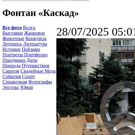
Фонтан «Каскад»
Все фото
Волга
28/07/2025 05:0
Выставки
Жанровое
Животные
Конкурсы
Летопись
Литература
Истории
Пейзажи
Портреты Портфолио
Праздники Даты
Природа
Путешествия
Саратов
Свадебные Мода
События
Спорт
Справочная
Фотографы
Энгельс
Юмор