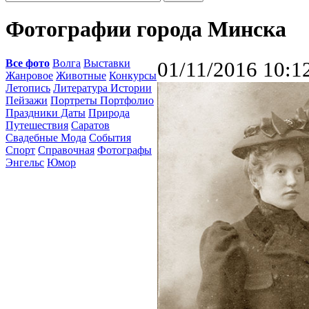
Фотографии города Минска
Все фото
Волга
Выставки
01/11/2016 10:1
Жанровое
Животные
Конкурсы
Летопись
Литература Истории
Пейзажи
Портреты Портфолио
Праздники Даты
Природа
Путешествия
Саратов
Свадебные Мода
События
Спорт
Справочная
Фотографы
Энгельс
Юмор