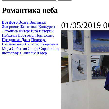
Романтика неба
Все фото
Волга
Выставки
01/05/2019 0
Жанровое
Животные
Конкурсы
Летопись
Литература Истории
Пейзажи
Портреты Портфолио
Праздники Даты
Природа
Путешествия
Саратов
Свадебные
Мода
События
Спорт
Справочная
Фотографы
Энгельс
Юмор