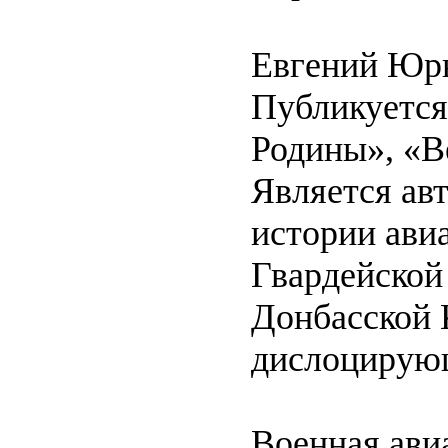
Евгений Юрь
Публикуется
Родины», «В
Является ав
истории авиа
Гвардейской
Донбасской 
дислоцирующ
Военная ави