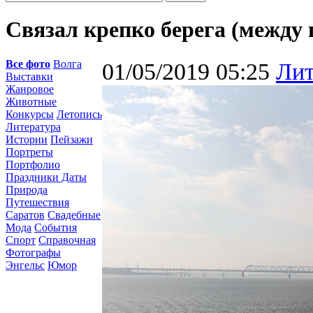
Связал крепко берега (между
Все фото
Волга
01/05/2019 05:25
Лит
Выставки
Жанровое
Животные
Конкурсы
Летопись
Литература
Истории
Пейзажи
Портреты
Портфолио
Праздники Даты
Природа
Путешествия
Саратов
Свадебные
Мода
События
Спорт
Справочная
Фотографы
Энгельс
Юмор