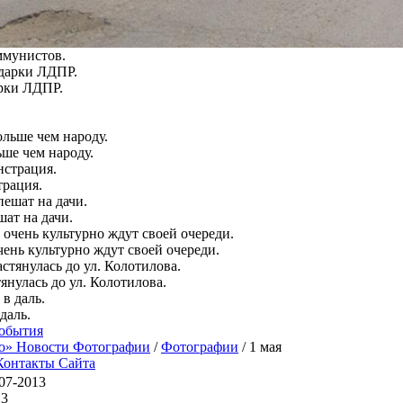
ммунистов.
рки ЛДПР.
ше чем народу.
трация.
ат на дачи.
ень культурно ждут своей очереди.
янулась до ул. Колотилова.
даль.
обытия
о» Новости Фотографии
/
Фотографии
/ 1 мая
Контакты Сайта
07-2013
13