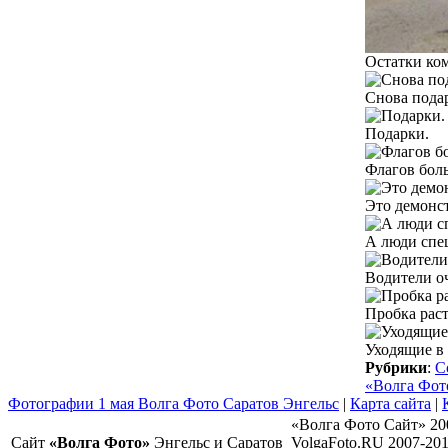
Остатки ко
Снова пода
Подарки.
Флагов боль
Это демонс
А люди спеш
Водители оч
Пробка раст
Уходящие в 
Рубрики
:
С
«Волга Фот
Фотографии 1 мая Волга Фото Саратов Энгельс
|
Карта сайта
|
«Волга Фото Сайт» 20
Сайт
«Волга Фото»
Энгельс и Саратов
VolgaFoto.RU 2007-20