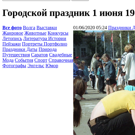
Городской праздник 1 июня 19
Все фото
Волга
Выставки
01/06/2020 05:24
Праздники 
Жанровое
Животные
Конкурсы
Летопись
Литература Истории
Пейзажи
Портреты Портфолио
Праздники Даты
Природа
Путешествия
Саратов
Свадебные
Мода
События
Спорт
Справочная
Фотографы
Энгельс
Юмор