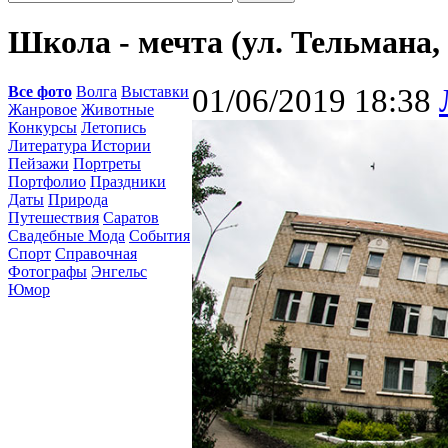
Школа - мечта (ул. Тельмана, 
Все фото
Волга
Выставки
01/06/2019 18:38
Жанровое
Животные
Конкурсы
Летопись
Литература Истории
Пейзажи
Портреты
Портфолио
Праздники
Даты
Природа
Путешествия
Саратов
Свадебные Мода
События
Спорт
Справочная
Фотографы
Энгельс
Юмор