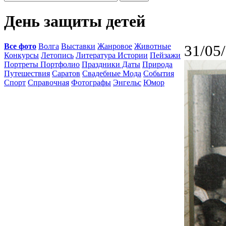
День защиты детей
Все фото
Волга
Выставки
Жанровое
Животные
31/05
Конкурсы
Летопись
Литература Истории
Пейзажи
Портреты Портфолио
Праздники Даты
Природа
Путешествия
Саратов
Свадебные Мода
События
Спорт
Справочная
Фотографы
Энгельс
Юмор