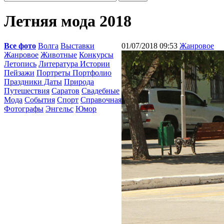
Летняя мода 2018
Все фото
Волга
Выставки
01/07/2018 09:53
Жанровое
Жанровое
Животные
Конкурсы
Летопись
Литература Истории
Пейзажи
Портреты Портфолио
Праздники Даты
Природа
Путешествия
Саратов
Свадебные
Мода
События
Спорт
Справочная
Фотографы
Энгельс
Юмор