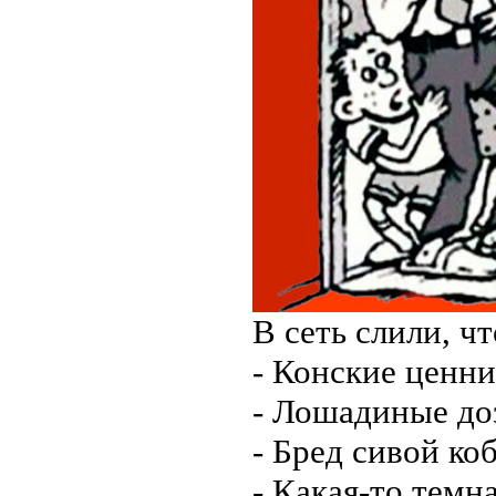
В сеть слили, ч
- Конские ценни
- Лошадиные до
- Бред сивой ко
- Какая-то темн