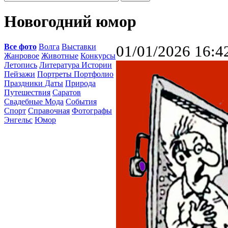
Новогодний юмор
Все фото
Волга
Выставки
01/01/2026 16:4
Жанровое
Животные
Конкурсы
Летопись
Литература Истории
Пейзажи
Портреты Портфолио
Праздники Даты
Природа
Путешествия
Саратов
Свадебные Мода
События
Спорт
Справочная
Фотографы
Энгельс
Юмор