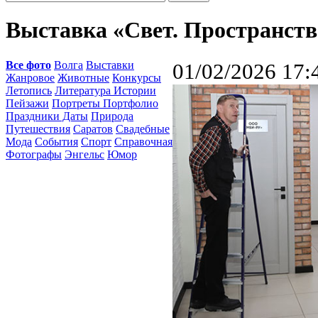
Выставка «Свет. Пространств
Все фото
Волга
Выставки
01/02/2026 17:
Жанровое
Животные
Конкурсы
Летопись
Литература Истории
Пейзажи
Портреты Портфолио
Праздники Даты
Природа
Путешествия
Саратов
Свадебные
Мода
События
Спорт
Справочная
Фотографы
Энгельс
Юмор