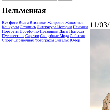
Пельменная
Все фото
Волга
Выставки
Жанровое
Животные
11/03
Конкурсы
Летопись
Литература Истории
Пейзажи
Портреты Портфолио
Праздники Даты
Природа
Путешествия
Саратов
Свадебные Мода
События
Спорт
Справочная
Фотографы
Энгельс
Юмор