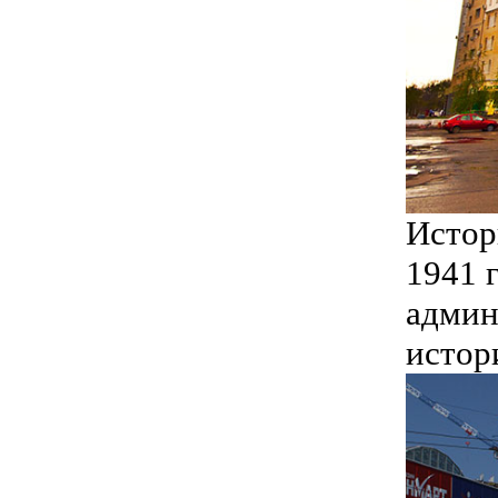
Истор
1941 
админ
истор