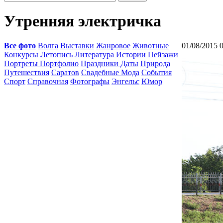
Утренняя электричка
Все фото
Волга
Выставки
Жанровое
Животные
01/08/2015 
Конкурсы
Летопись
Литература Истории
Пейзажи
Портреты Портфолио
Праздники Даты
Природа
Путешествия
Саратов
Свадебные Мода
События
Спорт
Справочная
Фотографы
Энгельс
Юмор