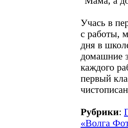
"Мама, а д
Учась в пе
с работы, м
дня в школ
домашние з
каждого ра
первый кла
чистописан
Рубрики
:
«Волга Фо