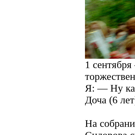
1 сентября
торжествен
Я: — Ну ка
Доча (6 ле
На собрани