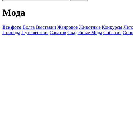
Мода
Все фото
Волга
Выставки
Жанровое
Животные
Конкурсы
Лет
Природа
Путешествия
Саратов
Свадебные Мода
События
Спор