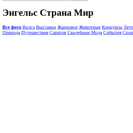
Энгельс Страна Мир
Все фото
Волга
Выставки
Жанровое
Животные
Конкурсы
Лет
Природа
Путешествия
Саратов
Свадебные Мода
События
Спор