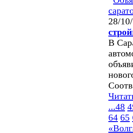
28/10
строй
В Сар
автом
объяв
новог
Соотв
Читат
...
48
4
64
65
«Волг