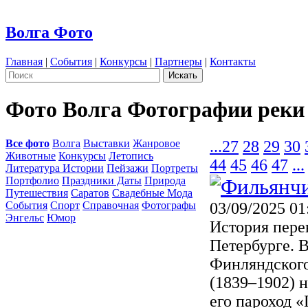
Волга Фото
Главная
|
События
|
Конкурсы
|
Партнеры
|
Контакты
Фото Волга Фотографии реки
Все фото
Волга
Выставки
Жанровое
...
27
28
29
30
Животные
Конкурсы
Летопись
44
45
46
47
...
Литература Истории
Пейзажи
Портреты
Портфолио
Праздники Даты
Природа
Путешествия
Саратов
Свадебные Мода
События
Спорт
Справочная
Фотографы
03/09/2025 01
Энгельс
Юмор
История пере
Петербурге. В
Финляндского
(1839–1902) н
его пароход «