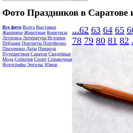
Фото Праздников в Саратове 
Все фото
Волга
Выставки
...
62
63
64
65
6
Жанровое
Животные
Конкурсы
Летопись
Литература Истории
78
79
80
81
82
Пейзажи
Портреты Портфолио
Праздники Даты
Природа
Путешествия
Саратов
Свадебные
Мода
События
Спорт
Справочная
Фотографы
Энгельс
Юмор