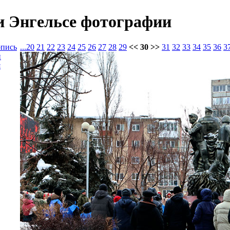
и Энгельсе фотографии
опись
...
20
21
22
23
24
25
26
27
28
29
<< 30 >>
31
32
33
34
35
36
3
и
я