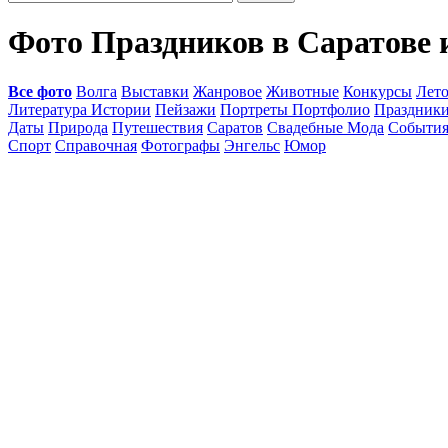
Фото Праздников в Саратове 
Все фото
Волга
Выставки
Жанровое
Животные
Конкурсы
Лет
Литература Истории
Пейзажи
Портреты Портфолио
Праздник
Даты
Природа
Путешествия
Саратов
Свадебные Мода
Событи
Спорт
Справочная
Фотографы
Энгельс
Юмор