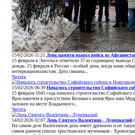
15/02/2026 11:21
День памяти вывод войск из Афганиста
15 февраля в Энгельсе отметили 37-ю годовщину вывода С
дождь. 15 февраля в России - особый день, когда наше общ
интернационалистам. Дата связана...
Читать
15/02/2026 06:39
Началось строительство Софийского со
15 февраля 1045 года началось строительство Софийского
Ярославичем в присутствии Великого князя Ярослава Муд
заложен на месте Владычного...
Читать
14/02/2026 02:07
День Святого Валентина - Луперкалий
(
На самом деле Валентинов день имеет древнюю и не таку
самом раннем списке христианских мучеников - Хронограф