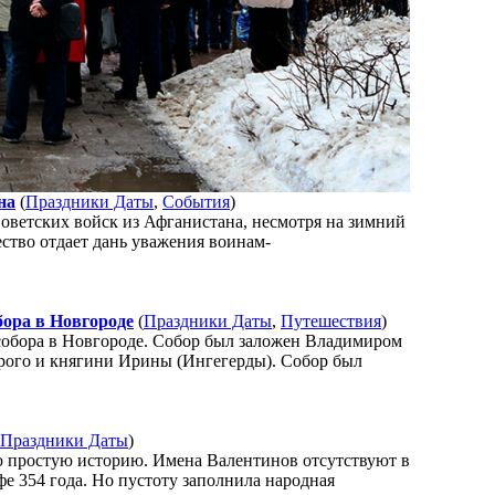
на
(
Праздники Даты
,
События
)
оветских войск из Афганистана, несмотря на зимний
ество отдает дань уважения воинам-
бора в Новгороде
(
Праздники Даты
,
Путешествия
)
 собора в Новгороде. Собор был заложен Владимиром
рого и княгини Ирины (Ингегерды). Собор был
Праздники Даты
)
ю простую историю. Имена Валентинов отсутствуют в
е 354 года. Но пустоту заполнила народная