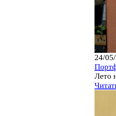
24/05
Порт
Лето 
Читат