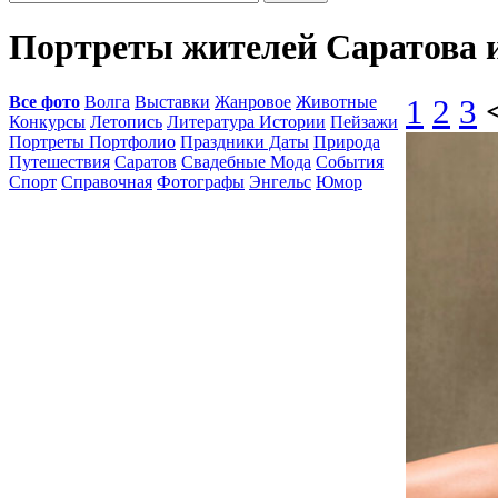
Портреты жителей Саратова 
Все фото
Волга
Выставки
Жанровое
Животные
1
2
3
Конкурсы
Летопись
Литература Истории
Пейзажи
Портреты Портфолио
Праздники Даты
Природа
Путешествия
Саратов
Свадебные Мода
События
Спорт
Справочная
Фотографы
Энгельс
Юмор