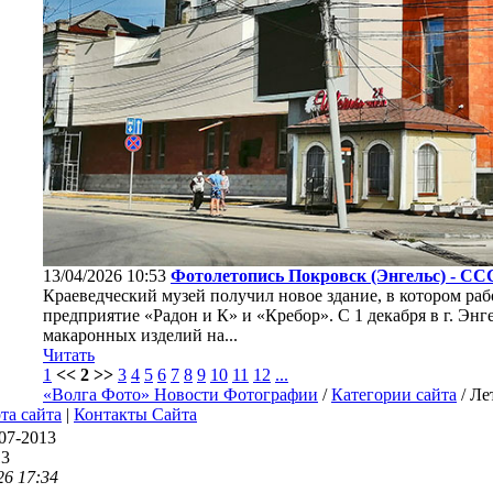
13/04/2026 10:53
Фотолетопись Покровск (Энгельс) - ССС
Краеведческий музей получил новое здание, в котором раб
предприятие «Радон и К» и «Кребор». С 1 декабря в г. Энг
макаронных изделий на...
Читать
1
<< 2 >>
3
4
5
6
7
8
9
10
11
12
...
«Волга Фото» Новости Фотографии
/
Категории сайта
/ Ле
та сайта
|
Контакты Сайта
07-2013
13
26 17:34