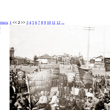
опись
1
<< 2 >>
3
4
5
6
7
8
9
10
11
12
...
и
я