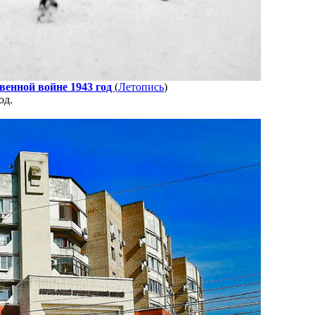
енной войне 1943 год
(
Летопись
)
од.