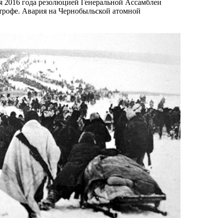
ря 2016 года резолюцией Генеральной Ассамблеи
рофе. Авария на Чернобыльской атомной