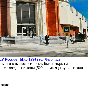
Р-Россия - Мир 1990 год
(
Летопись
)
отает и в настоящее время. Были открыты
ельсе введены талоны (500 г. в месяц крупяных или
топись