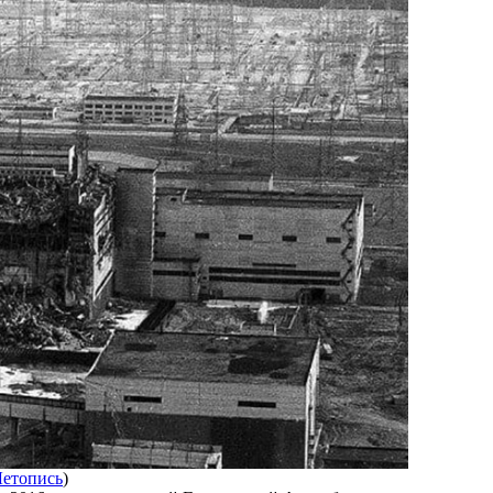
Летопись
)