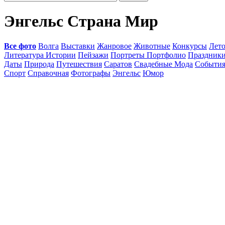
Энгельс Страна Мир
Все фото
Волга
Выставки
Жанровое
Животные
Конкурсы
Лет
Литература Истории
Пейзажи
Портреты Портфолио
Праздник
Даты
Природа
Путешествия
Саратов
Свадебные Мода
Событи
Спорт
Справочная
Фотографы
Энгельс
Юмор