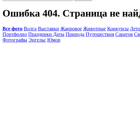
Ошибка 404. Страница не най
Все фото
Волга
Выставки
Жанровое
Животные
Конкурсы
Лет
Портфолио
Праздники Даты
Природа
Путешествия
Саратов
Св
Фотографы
Энгельс
Юмор