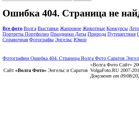
Ошибка 404. Страница не най
Все фото
Волга
Выставки
Жанровое
Животные
Конкурсы
Лет
Портреты Портфолио
Праздники Даты
Природа
Путешествия
Справочная
Фотографы
Энгельс
Юмор
Фотографии Ошибка 404. Страница Волга Фото Саратов Энгел
«Волга Фото Сайт» 20
Сайт
«Волга Фото»
Энгельс и Саратов
VolgaFoto.RU 2007-20
Документ от 09/08/20