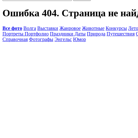
Ошибка 404. Страница не най
Все фото
Волга
Выставки
Жанровое
Животные
Конкурсы
Лет
Портреты Портфолио
Праздники Даты
Природа
Путешествия
Справочная
Фотографы
Энгельс
Юмор