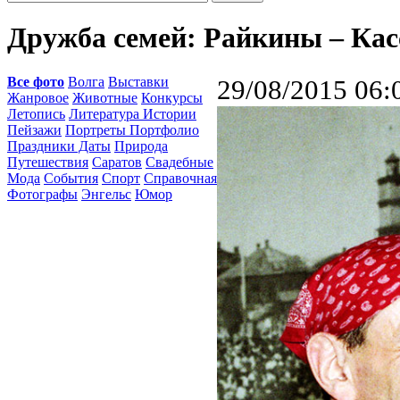
Дружба семей: Райкины – Кас
Все фото
Волга
Выставки
29/08/2015 06:
Жанровое
Животные
Конкурсы
Летопись
Литература Истории
Пейзажи
Портреты Портфолио
Праздники Даты
Природа
Путешествия
Саратов
Свадебные
Мода
События
Спорт
Справочная
Фотографы
Энгельс
Юмор