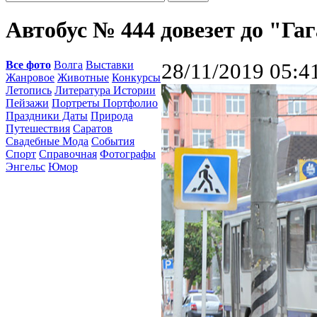
Автобус № 444 довезет до "Га
Все фото
Волга
Выставки
28/11/2019 05:4
Жанровое
Животные
Конкурсы
Летопись
Литература Истории
Пейзажи
Портреты Портфолио
Праздники Даты
Природа
Путешествия
Саратов
Свадебные Мода
События
Спорт
Справочная
Фотографы
Энгельс
Юмор