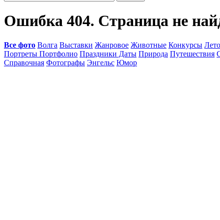
Ошибка 404. Страница не най
Все фото
Волга
Выставки
Жанровое
Животные
Конкурсы
Лет
Портреты Портфолио
Праздники Даты
Природа
Путешествия
Справочная
Фотографы
Энгельс
Юмор