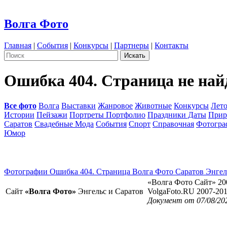
Волга Фото
Главная
|
События
|
Конкурсы
|
Партнеры
|
Контакты
Ошибка 404. Страница не най
Все фото
Волга
Выставки
Жанровое
Животные
Конкурсы
Лет
Истории
Пейзажи
Портреты Портфолио
Праздники Даты
Прир
Саратов
Свадебные Мода
События
Спорт
Справочная
Фотогр
Юмор
Фотографии Ошибка 404. Страница Волга Фото Саратов Энгел
«Волга Фото Сайт» 20
Сайт
«Волга Фото»
Энгельс и Саратов
VolgaFoto.RU 2007-20
Документ от 07/08/20