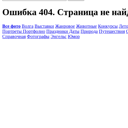
Ошибка 404. Страница не най
Все фото
Волга
Выставки
Жанровое
Животные
Конкурсы
Лет
Портреты Портфолио
Праздники Даты
Природа
Путешествия
Справочная
Фотографы
Энгельс
Юмор