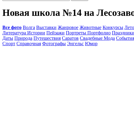
Новая школа №14 на Лесозав
Все фото
Волга
Выставки
Жанровое
Животные
Конкурсы
Лет
Литература Истории
Пейзажи
Портреты Портфолио
Праздник
Даты
Природа
Путешествия
Саратов
Свадебные Мода
Событи
Спорт
Справочная
Фотографы
Энгельс
Юмор