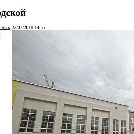
одской
опись
22/07/2018 14:55
и
я