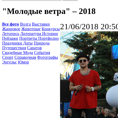
"Молодые ветра" – 2018
Все фото
Волга
Выставки
21/06/2018 20:5
Жанровое
Животные
Конкурсы
Летопись
Литература Истории
Пейзажи
Портреты Портфолио
Праздники Даты
Природа
Путешествия
Саратов
Свадебные Мода
События
Спорт
Справочная
Фотографы
Энгельс
Юмор