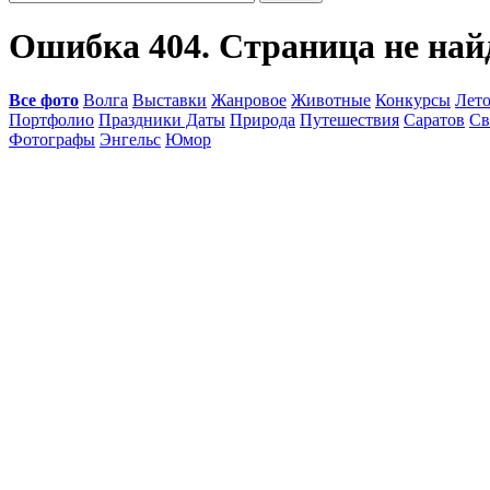
Ошибка 404. Страница не най
Все фото
Волга
Выставки
Жанровое
Животные
Конкурсы
Лет
Портфолио
Праздники Даты
Природа
Путешествия
Саратов
Св
Фотографы
Энгельс
Юмор