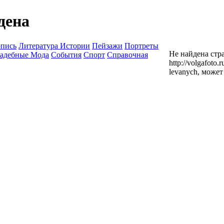
дена
опись
Литература Истории
Пейзажи
Портреты
Не найдена стра
адебные Мода
События
Спорт
Справочная
http://volgafoto.
levanych, може