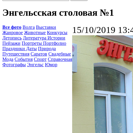
Энгельсская столовая №1
Все фото
Волга
Выставки
15/10/2019 13:
Жанровое
Животные
Конкурсы
Летопись
Литература Истории
Пейзажи
Портреты Портфолио
Праздники Даты
Природа
Путешествия
Саратов
Свадебные
Мода
События
Спорт
Справочная
Фотографы
Энгельс
Юмор