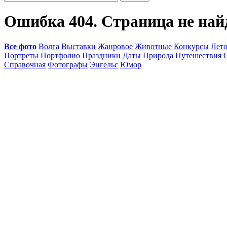
Ошибка 404. Страница не най
Все фото
Волга
Выставки
Жанровое
Животные
Конкурсы
Лет
Портреты Портфолио
Праздники Даты
Природа
Путешествия
Справочная
Фотографы
Энгельс
Юмор