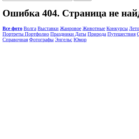
Ошибка 404. Страница не най
Все фото
Волга
Выставки
Жанровое
Животные
Конкурсы
Лет
Портреты Портфолио
Праздники Даты
Природа
Путешествия
Справочная
Фотографы
Энгельс
Юмор