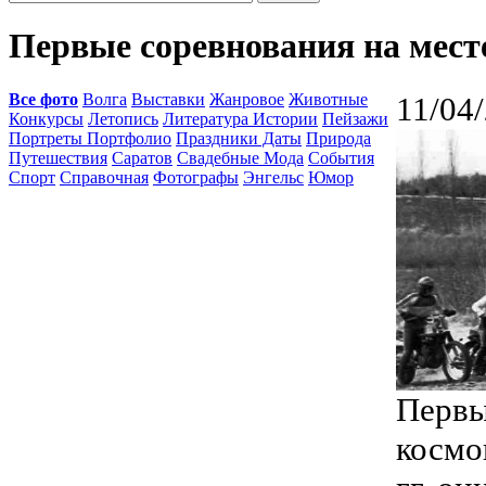
Первые соревнования на мест
Все фото
Волга
Выставки
Жанровое
Животные
11/04
Конкурсы
Летопись
Литература Истории
Пейзажи
Портреты Портфолио
Праздники Даты
Природа
Путешествия
Саратов
Свадебные Мода
События
Спорт
Справочная
Фотографы
Энгельс
Юмор
Первы
космо