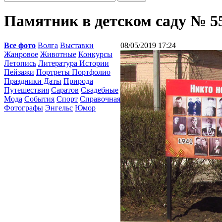
Памятник в детском саду № 5
Все фото
Волга
Выставки
08/05/2019 17:24
Жанровое
Животные
Конкурсы
Летопись
Литература Истории
Пейзажи
Портреты Портфолио
Праздники Даты
Природа
Путешествия
Саратов
Свадебные
Мода
События
Спорт
Справочная
Фотографы
Энгельс
Юмор