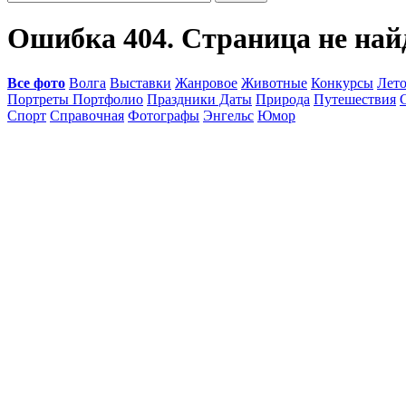
Ошибка 404. Страница не най
Все фото
Волга
Выставки
Жанровое
Животные
Конкурсы
Лет
Портреты Портфолио
Праздники Даты
Природа
Путешествия
Спорт
Справочная
Фотографы
Энгельс
Юмор