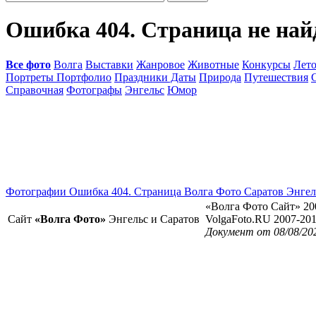
Ошибка 404. Страница не най
Все фото
Волга
Выставки
Жанровое
Животные
Конкурсы
Лет
Портреты Портфолио
Праздники Даты
Природа
Путешествия
Справочная
Фотографы
Энгельс
Юмор
Фотографии Ошибка 404. Страница Волга Фото Саратов Энгел
«Волга Фото Сайт» 20
Сайт
«Волга Фото»
Энгельс и Саратов
VolgaFoto.RU 2007-20
Документ от 08/08/20