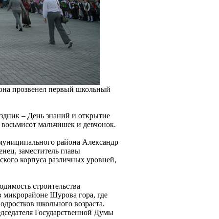
йона прозвенел первый школьный
аздник – День знаний и открытие
 восьмисот мальчишек и девчонок.
 муниципального района Александр
нец, заместитель главы
ского корпуса различных уровней,
ходимость строительства
 микрорайоне Шурова гора, где
подростков школьного возраста.
едседателя Государственной Думы