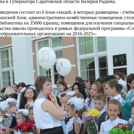
а и Губернатора Саратовской области Валерия Радаева.
аведения состоит из 6 блок-секций, в которых размещены - уче
инский блок; административно-хозяйственные помещения; столов
 библиотека на 35000 единиц; помещения для изучения специал
льство школы проводилось в рамках федеральной программы «Со
еобразовательных организациях на 2016-2025».