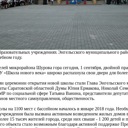
образовательных учреждениях Энгельсского муниципального ра
ебном году.
елей микрорайона Шурова гора сегодня, 1 сентября, двойной пр
 «Школа нового века» широко распахнула свои двери для более
и церемонии открытия новой школы стали Глава Энгельсского
аты Саратовской областной Думы Юлия Ермакова, Николай Семе
Р по социальной сфере Татьяна Ванина, представители депутат
анов местного самоуправления, общественность.
лы на 1100 мест с бассейном началось в январе 2018 года. Необ
 учреждения была вызвана активным возведением жилых домов в
олее 15 тысяч жителей города, среди них свыше - 1 200 детей и 
ого объекта стало возможным благодаря активной поддержке Пр